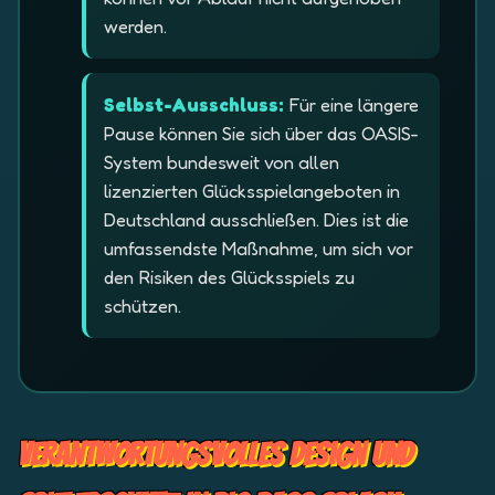
werden.
Selbst-Ausschluss:
Für eine längere
Pause können Sie sich über das OASIS-
System bundesweit von allen
lizenzierten Glücksspielangeboten in
Deutschland ausschließen. Dies ist die
umfassendste Maßnahme, um sich vor
den Risiken des Glücksspiels zu
schützen.
Verantwortungsvolles Design und