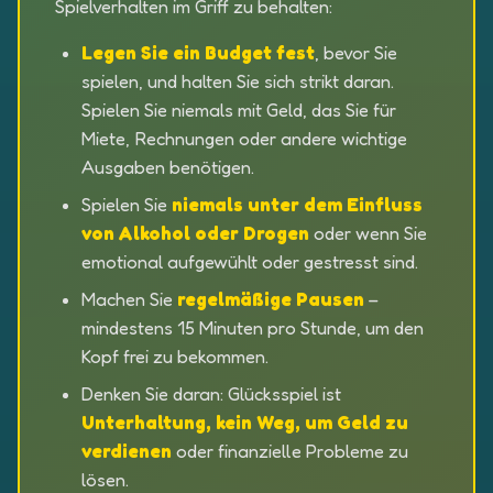
Spielverhalten im Griff zu behalten:
Legen Sie ein Budget fest
, bevor Sie
spielen, und halten Sie sich strikt daran.
Spielen Sie niemals mit Geld, das Sie für
Miete, Rechnungen oder andere wichtige
Ausgaben benötigen.
Spielen Sie
niemals unter dem Einfluss
von Alkohol oder Drogen
oder wenn Sie
emotional aufgewühlt oder gestresst sind.
Machen Sie
regelmäßige Pausen
–
mindestens 15 Minuten pro Stunde, um den
Kopf frei zu bekommen.
Denken Sie daran: Glücksspiel ist
Unterhaltung, kein Weg, um Geld zu
verdienen
oder finanzielle Probleme zu
lösen.