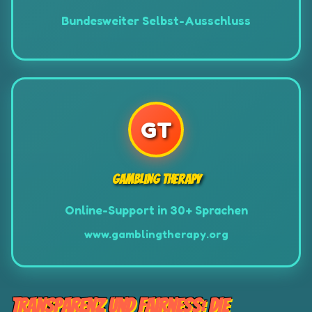
Bundesweiter Selbst-Ausschluss
GT
Gambling Therapy
Online-Support in 30+ Sprachen
www.gamblingtherapy.org
Transparenz und Fairness: Die