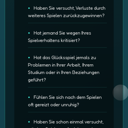
Haben Sie versucht, Verluste durch
weiteres Spielen zurückzugewinnen?
Hat jemand Sie wegen Ihres
Spielverhaltens kritisiert?
Hat das Glücksspiel jemals zu
Problemen in Ihrer Arbeit, Ihrem
Studium oder in Ihren Beziehungen
geführt?
Fühlen Sie sich nach dem Spielen
oft gereizt oder unruhig?
Haben Sie schon einmal versucht,