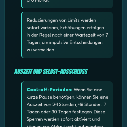
Reduzierungen von Limits werden
sofort wirksam, Erhöhungen erfolgen
in der Regel nach einer Wartezeit von 7
Tagen, um impulsive Entscheidungen
zu vermeiden.
Auszeit und Selbst-Ausschluss
Cool-off-Perioden:
Wenn Sie eine
kurze Pause benötigen, können Sie eine
Auszeit von 24 Stunden, 48 Stunden, 7
Tagen oder 30 Tagen festlegen. Diese
Sperren werden sofort aktiviert und
können vor Ablauf nicht aufgehoben