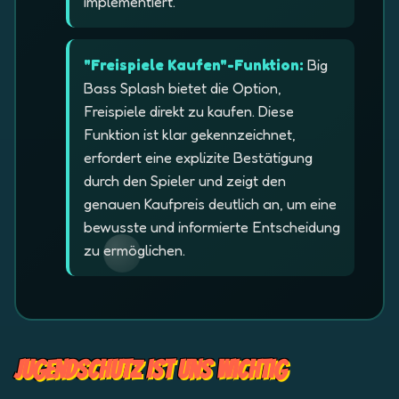
implementiert.
"Freispiele Kaufen"-Funktion:
Big
Bass Splash bietet die Option,
Freispiele direkt zu kaufen. Diese
Funktion ist klar gekennzeichnet,
erfordert eine explizite Bestätigung
durch den Spieler und zeigt den
genauen Kaufpreis deutlich an, um eine
bewusste und informierte Entscheidung
zu ermöglichen.
Jugendschutz ist uns wichtig