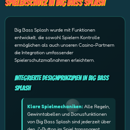
Spielerschutz in Big Bass Splash
Big Bass Splash wurde mit Funktionen
entwickelt, die sowohl Spielern Kontrolle
ermöglichen als auch unseren Casino-Partnern
die Integration umfassender
Spielerschutzmaßnahmen erleichtern.
Integrierte Designprinzipien in Big Bass
Splash
Klare Spielmechaniken:
Alle Regeln,
Gewinntabellen und Bonusfunktionen
von Big Bass Splash sind jederzeit über
den „i"-Button im Spiel transparent