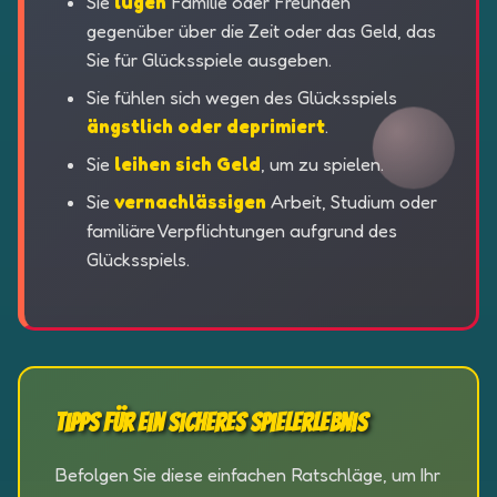
Sie
lügen
Familie oder Freunden
gegenüber über die Zeit oder das Geld, das
Sie für Glücksspiele ausgeben.
Sie fühlen sich wegen des Glücksspiels
ängstlich oder deprimiert
.
Sie
leihen sich Geld
, um zu spielen.
Sie
vernachlässigen
Arbeit, Studium oder
familiäre Verpflichtungen aufgrund des
Glücksspiels.
Tipps für ein sicheres Spielerlebnis
Befolgen Sie diese einfachen Ratschläge, um Ihr