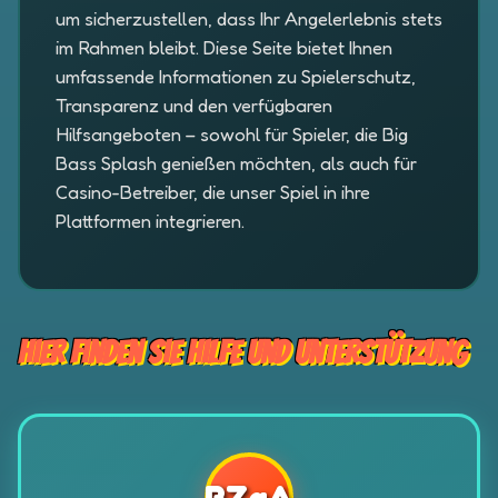
um sicherzustellen, dass Ihr Angelerlebnis stets
im Rahmen bleibt. Diese Seite bietet Ihnen
umfassende Informationen zu Spielerschutz,
Transparenz und den verfügbaren
Hilfsangeboten – sowohl für Spieler, die Big
Bass Splash genießen möchten, als auch für
Casino-Betreiber, die unser Spiel in ihre
Plattformen integrieren.
Hier finden Sie Hilfe und Unterstützung
BZgA