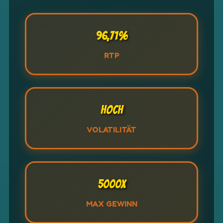
96,71%
RTP
Hoch
VOLATILITÄT
5000x
MAX GEWINN