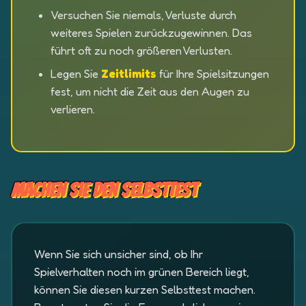
Versuchen Sie niemals, Verluste durch
weiteres Spielen zurückzugewinnen. Das
führt oft zu noch größeren Verlusten.
Legen Sie
Zeitlimits
für Ihre Spielsitzungen
fest, um nicht die Zeit aus den Augen zu
verlieren.
Machen Sie den Selbsttest
Wenn Sie sich unsicher sind, ob Ihr
Spielverhalten noch im grünen Bereich liegt,
können Sie diesen kurzen Selbsttest machen.